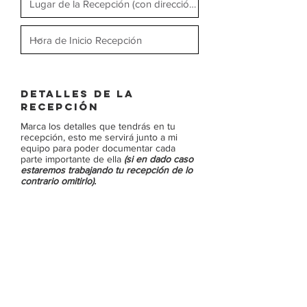
Detalles de la
recepción
Marca los detalles que tendrás en tu
recepción, esto me servirá junto a mi
equipo para poder documentar cada
parte importante de ella
(si en dado caso
estaremos trabajando tu recepción de lo
contrario omitirlo).
O
Marca los Detalles
b
l
Juegos Pirotecnicos
i
Coreografía Especial
g
Brindis
a
Fotografías de Mesa en Mesa
t
Stand Fotográfico
o
Fiesta
r